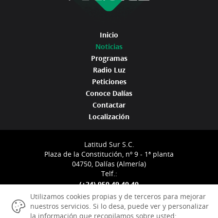
Inicio
Noticias
Programas
Radio Luz
Peticiones
Conoce Dalías
Contactar
Localización
Latitud Sur S.C.
Plaza de la Constitución, nº 9 - 1ª planta
04750, Dalías (Almería)
Telf.:
(+34) 950 49 40 40
info@radioluzdalias.com
Utilizamos cookies propias y de terceros para mejorar
nuestros servicios. Si lo desa, puede ver y personalizar
la información que recopilamos sobre usted: