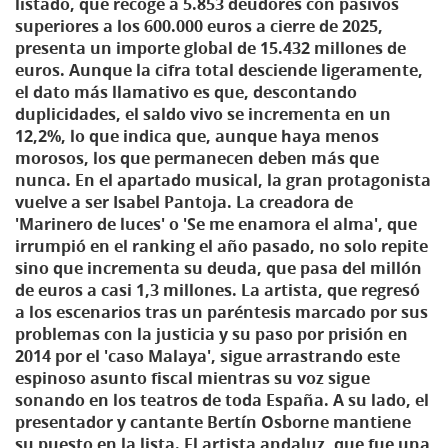
listado, que recoge a 5.853 deudores con pasivos
superiores a los 600.000 euros a cierre de 2025,
presenta un importe global de 15.432 millones de
euros. Aunque la cifra total desciende ligeramente,
el dato más llamativo es que, descontando
duplicidades, el saldo vivo se incrementa en un
12,2%, lo que indica que, aunque haya menos
morosos, los que permanecen deben más que
nunca. En el apartado musical, la gran protagonista
vuelve a ser Isabel Pantoja. La creadora de
'Marinero de luces' o 'Se me enamora el alma', que
irrumpió en el ranking el año pasado, no solo repite
sino que incrementa su deuda, que pasa del millón
de euros a casi 1,3 millones. La artista, que regresó
a los escenarios tras un paréntesis marcado por sus
problemas con la justicia y su paso por prisión en
2014 por el 'caso Malaya', sigue arrastrando este
espinoso asunto fiscal mientras su voz sigue
sonando en los teatros de toda España. A su lado, el
presentador y cantante Bertín Osborne mantiene
su puesto en la lista. El artista andaluz, que fue una