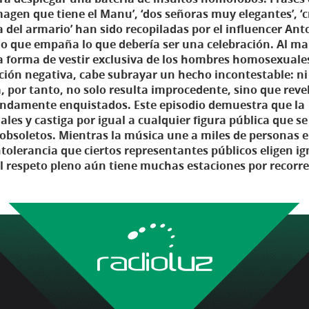
magen que tiene el Manu’, ‘dos señoras muy elegantes’, ‘c
ra del armario’ han sido recopiladas por el influencer Ant
io que empaña lo que debería ser una celebración. Al m
a forma de vestir exclusiva de los hombres homosexuales
ión negativa, cabe subrayar un hecho incontestable: ni
 por tanto, no solo resulta improcedente, sino que revel
fundamente enquistados. Este episodio demuestra que la
es y castiga por igual a cualquier figura pública que se
obsoletos. Mientras la música une a miles de personas 
tolerancia que ciertos representantes públicos eligen ig
l respeto pleno aún tiene muchas estaciones por recorre