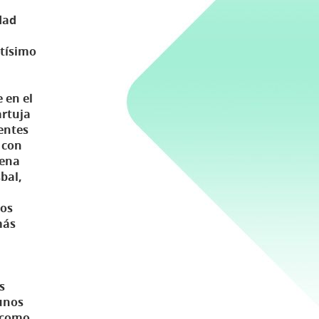
dad
stísimo
e en el
artuja
entes
 con
lena
bal,
bos
más
s
gunos
 como