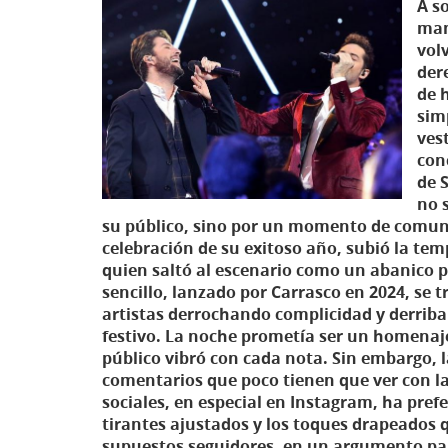
A s
man
vol
der
de 
sim
vest
con
de 
no 
su público, sino por un momento de comuni
celebración de su exitoso año, subió la temp
quien saltó al escenario como un abanico piz
sencillo, lanzado por Carrasco en 2024, s
artistas derrochando complicidad y derriba
festivo. La noche prometía ser un homenaje
público vibró con cada nota. Sin embargo, l
comentarios que poco tienen que ver con la 
sociales, en especial en Instagram, ha prefe
tirantes ajustados y los toques drapeados 
supuestos seguidores, en un argumento pa