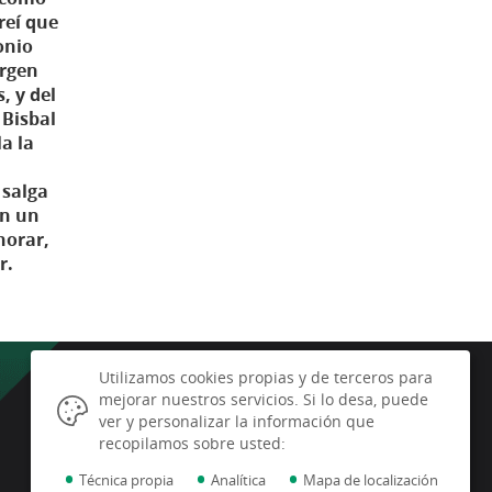
reí que
onio
argen
, y del
 Bisbal
a la
 salga
en un
norar,
r.
Utilizamos cookies propias y de terceros para
mejorar nuestros servicios. Si lo desa, puede
Latitud Sur S.C.
ver y personalizar la información que
Plaza de la Constitución, nº 9 - 1ª
recopilamos sobre usted:
planta
•
•
•
04750, Dalías (Almería)
Técnica propia
Analítica
Mapa de localización