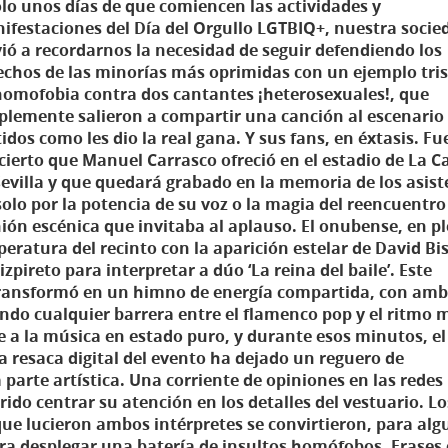
olo unos días de que comiencen las actividades y
ifestaciones del Día del Orgullo LGTBIQ+, nuestra socie
vió a recordarnos la necesidad de seguir defendiendo los
echos de las minorías más oprimidas con un ejemplo tri
homofobia contra dos cantantes ¡heterosexuales!, que
plemente salieron a compartir una canción al escenario
idos como les dio la real gana. Y sus fans, en éxtasis. Fu
cierto que Manuel Carrasco ofreció en el estadio de La C
Sevilla y que quedará grabado en la memoria de los asist
solo por la potencia de su voz o la magia del reencuentro
ón escénica que invitaba al aplauso. El onubense, en p
eratura del recinto con la aparición estelar de David Bis
pireto para interpretar a dúo ‘La reina del baile’. Este
e transformó en un himno de energía compartida, con am
ndo cualquier barrera entre el flamenco pop y el ritmo 
 a la música en estado puro, y durante esos minutos, el
a resaca digital del evento ha dejado un reguero de
parte artística. Una corriente de opiniones en las redes
rido centrar su atención en los detalles del vestuario. Lo
que lucieron ambos intérpretes se convirtieron, para al
ra desplegar una batería de insultos homófobos. Frases