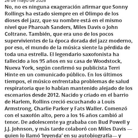
26 de mayo de 2026
No, no es ninguna exageración afirmar que Sonny
Rollings ha estado siempre en el Olimpo de los
dioses del jazz, que su nombre está en el mismo
nivel que Pharoah Sanders, Miles Davis o John
Coltrane. También, que era uno de los pocos
supervivientes de la época dorada del jazz moderno,
por eso, el mundo de la música siente la pérdida de
toda una estrella. El legendario saxofonista ha
fallecido a los 95 años en su casa de Woodstock,
Nueva York, según confirmó su publicista Terri
Hinte en un comunicado público. En los últimos
tiempos, el músico enfrentaba problemas de salud
respiratoria que lo habían mantenido alejado de los
escenarios desde 2012. Nacido y criado en el barrio
de Harlem, Rollins creció escuchando a Louis
Armstrong, Charlie Parker y Fats Waller. Comenzó
con el saxofón alto, pero a los 16 años cambió al
tenor. De adolescente ya grababa con Bud Powell y
J.J. Johnson, y más tarde colaboró con Miles Davis —
quien lo llamó ‘leyenda’ en su autobiografía— y