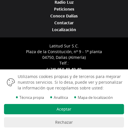
Radio Luz
Peticiones
Conoce Dalías
Contactar
Localización
Latitud Sur S.C.
Plaza de la Constitución, nº 9 - 1ª planta
04750, Dalías (Almería)
Telf.:
(+34) 950 49 40 40
info@radioluzdalias.com
Utilizamos cookies propias y de terceros para mejorar
nuestros servicios. Si lo desa, puede ver y personalizar
la información que recopilamos sobre usted:
•
•
•
Técnica propia
Analítica
Mapa de localización
Aviso Legal
Aceptar
Política de Cookies
Gestión de las Cookies
Rechazar
Datos Identificativos