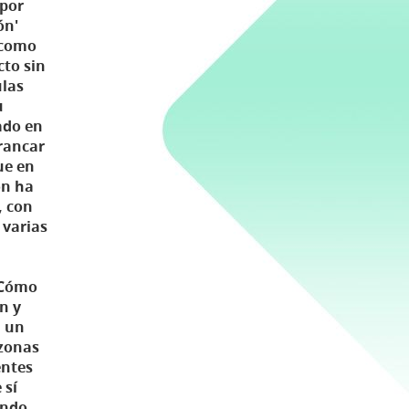
 por
ón'
7 como
cto sin
ulas
u
ado en
rrancar
ue en
ón ha
, con
 varias
 'Cómo
on y
n un
 zonas
entes
 sí
ando