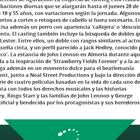
abaciones diurnas que se alargarán hasta el jueves 28 d
18 y 55 años, con variaciones según la jornada. Algunos
iertos a cortes o retoques de cabello si fuera necesario. 
cisa además un perro con apariencia 'callejera' o 'descui
nto. El casting también incluye la búsqueda de dobles q
Lester. Entre ellos, un doble con rasgos similares al acto
lla cinta, y un perfil parecido a Jack Hedley, conocido 
co'. La estancia de John Lennon en Almería durante aqu
 a la inspiración de 'Strawberry Fields Forever' y a la a
 llega además en un momento dulce para el beatlemanía
nt, junto a Neal Street Productions y bajo la dirección 
e de cuatro películas basadas en la vida de cada uno de
ta con todos los derechos musicales y las historias
y, Ringo Starr y las familias de John Lennon y George
ficial y bendecida por los protagonistas y sus herederos