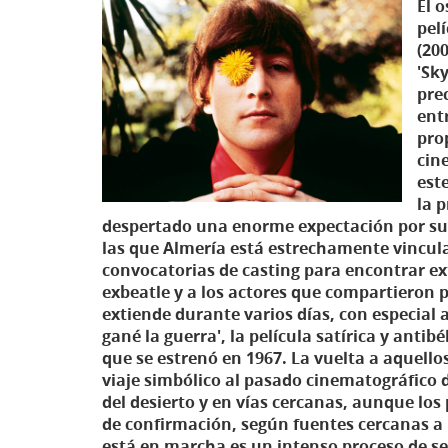
El 
pel
(20
'Sky
pre
ent
pro
cin
est
la 
despertado una enorme expectación por sus 
las que Almería está estrechamente vincula
convocatorias de casting para encontrar extr
exbeatle y a los actores que compartieron pa
extiende durante varios días, con especial 
gané la guerra', la película satírica y antib
que se estrenó en 1967. La vuelta a aquellos
viaje simbólico al pasado cinematográfico d
del desierto y en vías cercanas, aunque los
de confirmación, según fuentes cercanas a 
está en marcha es un intenso proceso de se