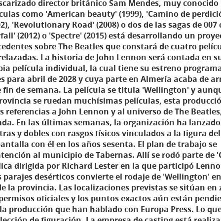
oscarizado director británico Sam Mendes, muy conocido
ículas como 'American beauty' (1999), 'Camino de perdici
02), 'Revolutionary Road' (2008) o dos de las sagas de 00
fall' (2012) o 'Spectre' (2015) está desarrollando un proye
cedentes sobre The Beatles que constará de cuatro pelíc
relazadas. La historia de John Lennon será contada en s
pia película individual, la cual tiene su estreno program
es para abril de 2028 y cuya parte en Almería acaba de a
e fin de semana. La película se titula 'Wellington' y aunq
provincia se ruedan muchísimas películas, esta producci
referencias a John Lennon y al universo de The Beatles
da. En las últimas semanas, la organización ha lanzado
as y dobles con rasgos físicos vinculados a la figura del
ntalla con él en los años sesenta. El plan de trabajo se
atención al municipio de Tabernas. Allí se rodó parte de
élica dirigida por Richard Lester en la que participó Lenn
 parajes desérticos convierte el rodaje de 'Wellington' e
e la provincia. Las localizaciones previstas se sitúan en
 permisos oficiales y los puntos exactos aún están pendi
la producción que han hablado con Europa Press. Lo que
lección de figuración. La empresa de casting está realiz