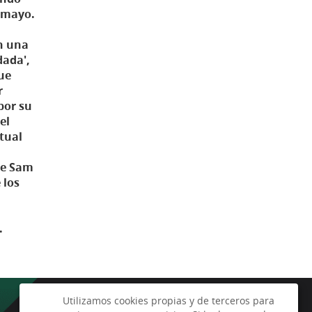
e mayo.
En una
dada',
ue
r
por su
el
ctual
de Sam
 los
.
Utilizamos cookies propias y de terceros para