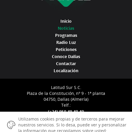
Inicio
Noticias
Programas
Radio Luz
Peticiones
Conoce Dalías
Contactar
Localización
Latitud Sur S.C.
Plaza de la Constitución, nº 9 - 1ª planta
04750, Dalías (Almería)
Telf.:
(+34) 950 49 40 40
info@radioluzdalias.com
Utilizamos cookies propias y de terceros para mejorar
nuestros servicios. Si lo desa, puede ver y personalizar
la información que recopilamos sobre usted: