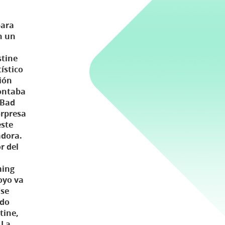
para
n un
stine
ístico
ción
contaba
 Bad
orpresa
este
adora.
r del
ming
oyo va
'se
ndo
tine,
 La