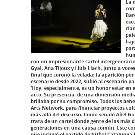
La 
com
Bar
esc
cla
pal
bajo
par
hum
con un impresionante cartel intergenerac
Gyal, Ana Tijoux y Lluís Llach, junto a vo
final que coronó la velada: la aparición por
escenario desde 2022, subió al escenario pa
'Hoy, especialmente, es un honor estar en 
acto. Su presencia, de una dimensión mediá
brillaba por su compromiso. Todos los bene
Arts Network, para financiar proyectos cult
más allá del discurso. Como señaló Abel Gon
trata de un cartel donde gente de las más 
generaciones en una causa común. Este con
que incluyó el partido de fútbol Catalunya-P