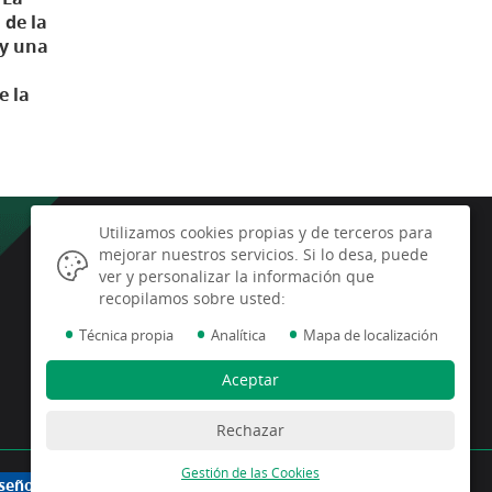
 de la
 y una
e la
Utilizamos cookies propias y de terceros para
mejorar nuestros servicios. Si lo desa, puede
Latitud Sur S.C.
ver y personalizar la información que
Plaza de la Constitución, nº 9 - 1ª
recopilamos sobre usted:
planta
•
•
•
04750, Dalías (Almería)
Técnica propia
Analítica
Mapa de localización
Telf.:
(+34) 950 49 40 40
info@radioluzdalias.com
Aceptar
Rechazar
Gestión de las Cookies
seño Web IndalWeb