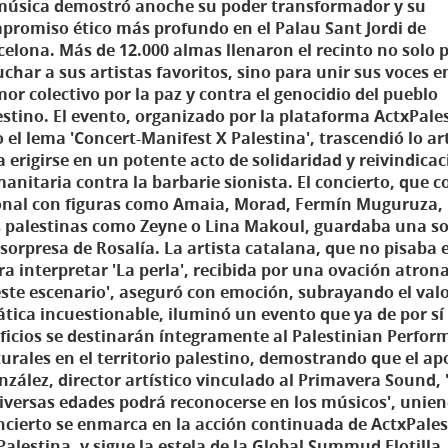
música demostró anoche su poder transformador y su
promiso ético más profundo en el Palau Sant Jordi de
celona. Más de 12.000 almas llenaron el recinto no solo 
uchar a sus artistas favoritos, sino para unir sus voces e
mor colectivo por la paz y contra el genocidio del pueblo
estino. El evento, organizado por la plataforma ActxPale
 el lema 'Concert-Manifest X Palestina', trascendió lo art
a erigirse en un potente acto de solidaridad y reivindica
anitaria contra la barbarie sionista. El concierto, que 
ional con figuras como Amaia, Morad, Fermín Muguruza,
ces palestinas como Zeyne o Lina Makoul, guardaba una s
 sorpresa de Rosalía. La artista catalana, que no pisaba 
ra interpretar 'La perla', recibida por una ovación atron
este escenario', aseguró con emoción, subrayando el valo
tica incuestionable, iluminó un evento que ya de por sí
ficios se destinarán íntegramente al Palestinian Perfor
urales en el territorio palestino, demostrando que el ap
zález, director artístico vinculado al Primavera Sound, 
diversas edades podrá reconocerse en los músicos', unie
cierto se enmarca en la acción continuada de ActxPales
alestina, y sigue la estela de la Global Summud Flotilla.