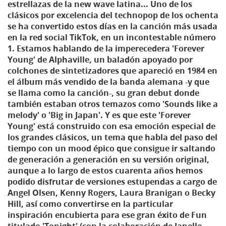
estrellazas de la new wave latina... Uno de los
clásicos por excelencia del technopop de los ochenta
se ha convertido estos días en la canción más usada
en la red social TikTok, en un incontestable número
1. Estamos hablando de la imperecedera 'Forever
Young' de Alphaville, un baladón apoyado por
colchones de sintetizadores que apareció en 1984 en
el álbum más vendido de la banda alemana -y que
se llama como la canción-, su gran debut donde
también estaban otros temazos como 'Sounds like a
melody' o 'Big in Japan'. Y es que este 'Forever
Young' está construido con esa emoción especial de
los grandes clásicos, un tema que habla del paso del
tiempo con un mood épico que consigue ir saltando
de generación a generación en su versión original,
aunque a lo largo de estos cuarenta años hemos
podido disfrutar de versiones estupendas a cargo de
Angel Olsen, Kenny Rogers, Laura Branigan o Becky
Hill, así como convertirse en la particular
inspiración encubierta para ese gran éxito de Fun
titulado 'Tonight' (con la colaboración de Janelle