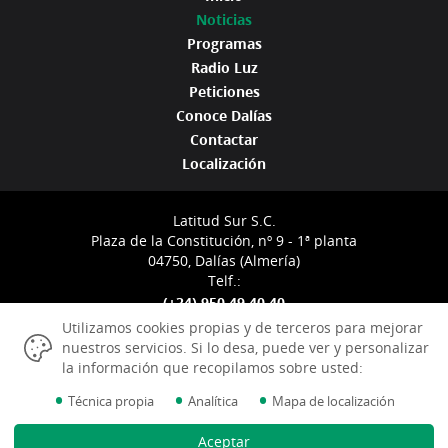
Noticias
Programas
Radio Luz
Peticiones
Conoce Dalías
Contactar
Localización
Latitud Sur S.C.
Plaza de la Constitución, nº 9 - 1ª planta
04750, Dalías (Almería)
Telf.:
(+34) 950 49 40 40
info@radioluzdalias.com
Utilizamos cookies propias y de terceros para mejorar
nuestros servicios. Si lo desa, puede ver y personalizar
la información que recopilamos sobre usted:
•
•
•
Técnica propia
Analítica
Mapa de localización
Aviso Legal
Aceptar
Política de Cookies