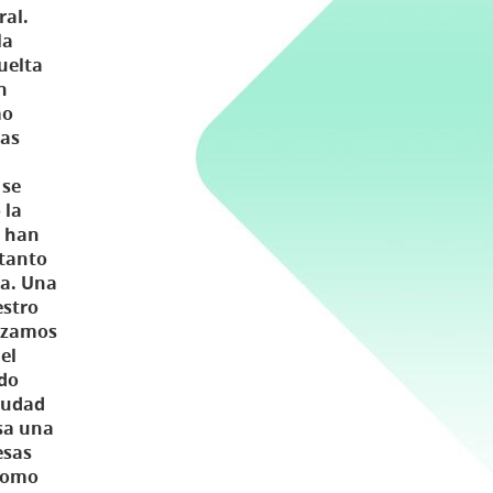
ral.
la
uelta
n
mo
tas
 se
 la
e han
 tanto
ma. Una
estro
pezamos
el
ado
iudad
asa una
esas
 como