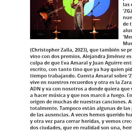
las
'ZG
nue
de 
alu
'Men
Muer
(Christopher Zalla, 2023), que también se p
vino con dos premios. Alejandra Jiménez es
culpa de que Eva Amaral y Juan Aguirre en
escrito, con tanto tino que ya hay quien pi
tiempo trabajando. Cuenta Amaral sobre ‘Z
vive en nuestros recuerdos y otra es la Zar
ADN y va con nosotros a donde quiera que 
a hacer música y que nos marcó a fuego. En 
origen de muchas de nuestras canciones. A
totalmente. Tampoco están algunas de las 
de las ausencias. A veces hemos querido hui
y otra vez para cerrar heridas, y vemos crec
dos ciudades, que en realidad son una, he