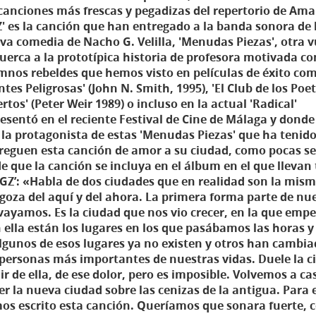
 canciones más frescas y pegadizas del repertorio de Ama
Z' es la canción que han entregado a la banda sonora de 
va comedia de Nacho G. Velilla, 'Menudas Piezas', otra v
tuerca a la prototípica historia de profesora motivada co
mnos rebeldes que hemos visto en películas de éxito co
tes Peligrosas' (John N. Smith, 1995), 'El Club de los Poe
tos' (Peter Weir 1989) o incluso en la actual 'Radical'
resentó en el reciente Festival de Cine de Málaga y donde
 la protagonista de estas 'Menudas Piezas' que ha tenido
treguen esta canción de amor a su ciudad, como pocas s
de que la canción se incluya en el álbum en el que llevan
GZ’: «Habla de dos ciudades que en realidad son la mis
agoza del aquí y del ahora. La primera forma parte de nu
vayamos. Es la ciudad que nos vio crecer, en la que em
ella están los lugares en los que pasábamos las horas y 
lgunos de esos lugares ya no existen y otros han cambi
personas más importantes de nuestras vidas. Duele la c
r de ella, de ese dolor, pero es imposible. Volvemos a c
er la nueva ciudad sobre las cenizas de la antigua. Para 
mos escrito esta canción. Queríamos que sonara fuerte,