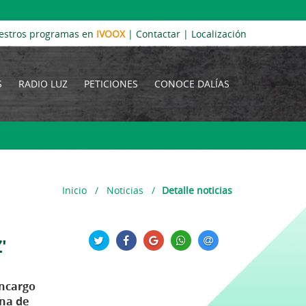
estros programas en
IVOOX
|
Contactar
|
Localización
S
RADIO LUZ
PETICIONES
CONOCE DALÍAS
Inicio
/
Noticias
/
Detalle noticias
'
encargo
una de