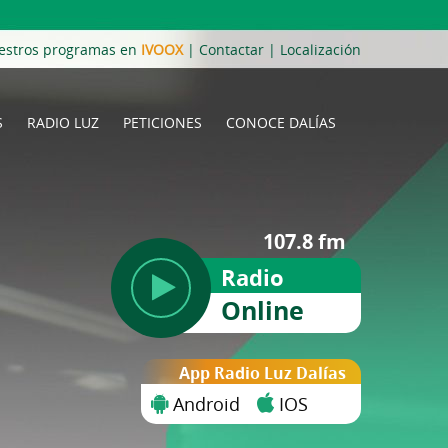
estros programas en
IVOOX
|
Contactar
|
Localización
S
RADIO LUZ
PETICIONES
CONOCE DALÍAS
107.8 fm
Radio
Online
App Radio Luz Dalías
Android
IOS