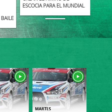
KIKI 
ESCOCIA PARA EL MUNDIAL
PADRE
 BAILE
LA OB
MARTES
MIERCOL